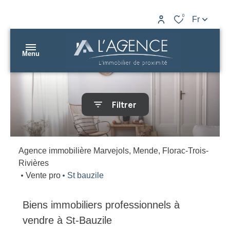
0
Fr
Menu
nos
Filtrer
biens
L’AGENCE
nos
Marvejols
agences
Agence immobilière Marvejols, Mende, Florac-Trois-
Rivières
L’AGENCE
gestion
Vente pro
St bauzile
Mende
estimation
L’AGENCE
Biens immobiliers professionnels à
contact
Florac
vendre à St-Bauzile