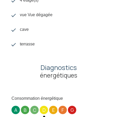
4 étage(s)
vue Vue dégagée
cave
terrasse
Diagnostics
énergétiques
Consommation énergétique
A
B
C
D
E
F
G