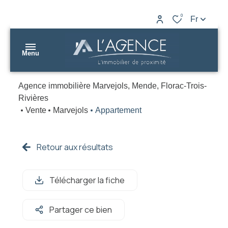
0
Fr
Menu
Agence immobilière Marvejols, Mende, Florac-Trois-
nos
Rivières
biens
Vente
Marvejols
Appartement
L’AGENCE
nos
Marvejols
agences
Retour aux résultats
L’AGENCE
gestion
Mende
Télécharger la fiche
estimation
L’AGENCE
Partager ce bien
contact
Florac