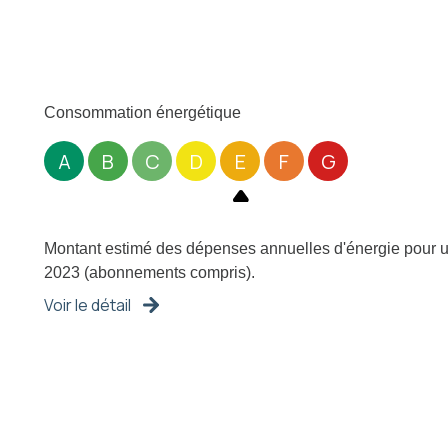
Consommation énergétique
A
B
C
D
E
F
G
Montant estimé des dépenses annuelles d'énergie pour un
2023 (abonnements compris).
Voir le détail