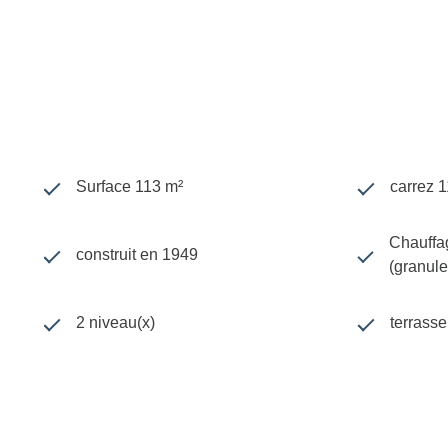
Surface 113 m²
carrez 
Chauffag
construit en 1949
(granule
2 niveau(x)
terrasse