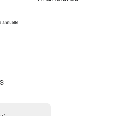
e annuelle
s
s) *