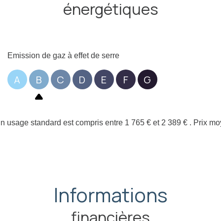
énergétiques
Emission de gaz à effet de serre
A
B
C
D
E
F
G
 usage standard est compris entre 1 765 € et 2 389 € . Prix m
Informations
financières