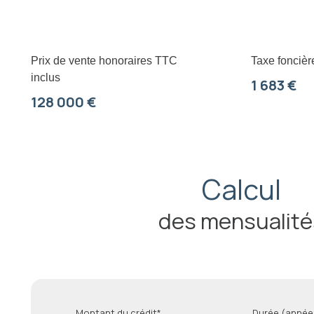
Prix de vente honoraires TTC
Taxe foncièr
inclus
1 683 €
128 000 €
Calcul
des mensualité
Montant du crédit*
Durée (année