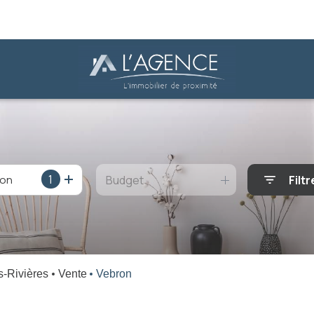
1
ion
Budget
Filtr
s-Rivières
Vente
Vebron