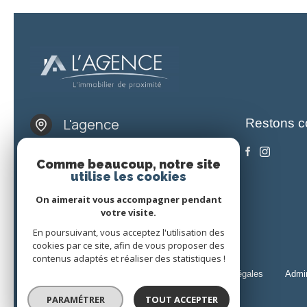
L'agence
Restons c
06 73 81 30 53
Comme beaucoup, notre site
lagence48@gmail.com
utilise les cookies
10 Place Henri Cordesse
On aimerait vous accompagner pendant
48100 Marvejols
votre visite.
En poursuivant, vous acceptez l'utilisation des
cookies par ce site, afin de vous proposer des
contenus adaptés et réaliser des statistiques !
nos honoraires
nos partenaires
mentions légales
admi
© 2026 | Tous droits réservés
PARAMÉTRER
TOUT ACCEPTER