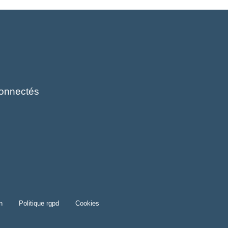
onnectés
n
politique rgpd
cookies