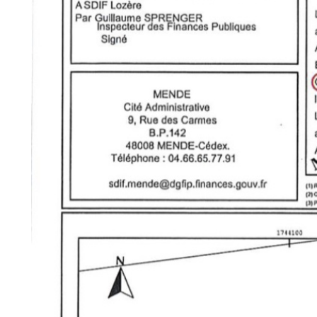
estimation
contact