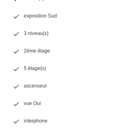
Les informations sur les risques auxquels ce bien
est exposé sont disponibles sur le site
Géorisques
exposition Sud
3 niveau(x)
2ème étage
5 étage(s)
ascenseur
vue Oui
interphone