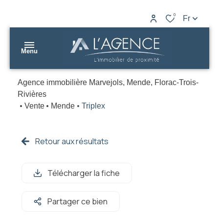
0
Fr
Menu
Agence immobilière Marvejols, Mende, Florac-Trois-
nos
Rivières
biens
Vente
Mende
Triplex
L’AGENCE
nos
Marvejols
agences
Retour aux résultats
L’AGENCE
gestion
Mende
Télécharger la fiche
estimation
L’AGENCE
Partager ce bien
contact
Florac