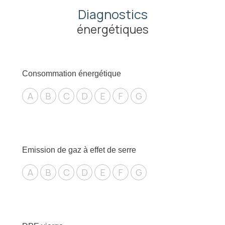
Diagnostics
énergétiques
Consommation énergétique
A
B
C
D
E
F
G
Emission de gaz à effet de serre
A
B
C
D
E
F
G