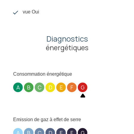
vue Oui
Diagnostics
énergétiques
Consommation énergétique
A
B
C
D
E
F
G
Emission de gaz à effet de serre
A
B
C
D
E
F
G