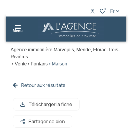
0
Fr
Menu
Agence immobilière Marvejols, Mende, Florac-Trois-
nos
Rivières
biens
Vente
Fontans
Maison
L’AGENCE
nos
Marvejols
agences
Retour aux résultats
L’AGENCE
gestion
Mende
Télécharger la fiche
estimation
L’AGENCE
Partager ce bien
contact
Florac