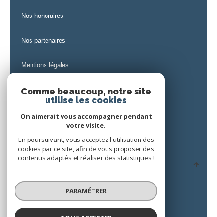
nos honoraires
nos partenaires
mentions légales
admin
Comme beaucoup, notre site
utilise les cookies
politique rgpd
On aimerait vous accompagner pendant
votre visite.
En poursuivant, vous acceptez l'utilisation des
cookies
cookies par ce site, afin de vous proposer des
contenus adaptés et réaliser des statistiques !
© 2026 | Tous droits réservés
PARAMÉTRER
Réalisé par