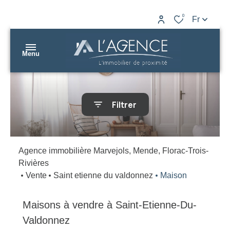
0
Fr
Menu
nos
Filtrer
biens
L’AGENCE
nos
Marvejols
agences
Agence immobilière Marvejols, Mende, Florac-Trois-
Rivières
L’AGENCE
gestion
Vente
Saint etienne du valdonnez
Maison
Mende
estimation
L’AGENCE
Maisons à vendre à Saint-Etienne-Du-
contact
Florac
Valdonnez