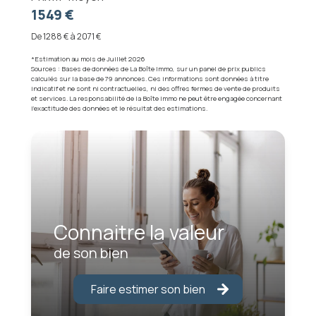
1549 €
De 1288 € à 2071 €
*Estimation au mois de Juillet 2026
Sources : Bases de données de La Boîte Immo, sur un panel de prix publics
calculés sur la base de 79 annonces. Ces informations sont données à titre
indicatif et ne sont ni contractuelles, ni des offres fermes de vente de produits
et services. La responsabilité de la Boîte Immo ne peut être engagée concernant
l'exactitude des données et le résultat des estimations.
Connaitre la valeur
de son bien
Faire estimer son bien