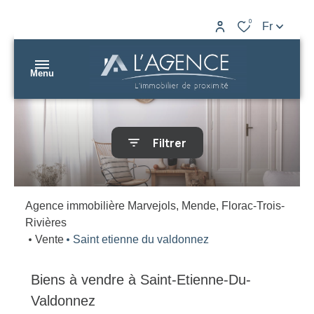
0
Fr
Menu
nos
Filtrer
biens
L’AGENCE
nos
Marvejols
agences
Agence immobilière Marvejols, Mende, Florac-Trois-
Rivières
L’AGENCE
gestion
Vente
Saint etienne du valdonnez
Mende
estimation
L’AGENCE
Biens à vendre à Saint-Etienne-Du-
contact
Florac
Valdonnez