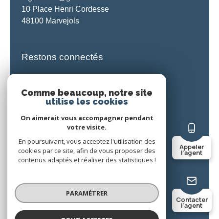
10 Place Henri Cordesse
48100 Marvejols
Restons connectés
Comme beaucoup, notre site
utilise les cookies
On aimerait vous accompagner pendant
nos honoraires
votre visite.
En poursuivant, vous acceptez l'utilisation des
nos partenaires
Appeler
cookies par ce site, afin de vous proposer des
l'agent
contenus adaptés et réaliser des statistiques !
mentions légales
PARAMÉTRER
admin
Contacter
l'agent
politique rgpd