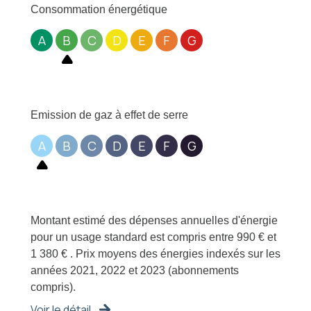
Consommation énergétique
A
B
C
D
E
F
G
Emission de gaz à effet de serre
A
B
C
D
E
F
G
Montant estimé des dépenses annuelles d'énergie
pour un usage standard est compris entre 990 € et
1 380 € . Prix moyens des énergies indexés sur les
années 2021, 2022 et 2023 (abonnements
compris).
Voir le détail