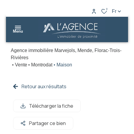
0
Fr
Menu
Agence immobilière Marvejols, Mende, Florac-Trois-
nos
Rivières
biens
Vente
Montrodat
Maison
L’AGENCE
nos
Marvejols
agences
Retour aux résultats
L’AGENCE
gestion
Mende
Télécharger la fiche
estimation
L’AGENCE
Partager ce bien
contact
Florac