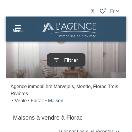
0
Fr
Menu
nos
Filtrer
biens
L’AGENCE
nos
Marvejols
agences
Agence immobilière Marvejols, Mende, Florac-Trois-
Rivières
L’AGENCE
gestion
Vente
Florac
Maison
Mende
estimation
L’AGENCE
Maisons à vendre à Florac
contact
Florac
Trier par Les plus récentes